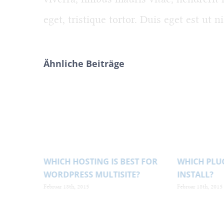
eget, tristique tortor. Duis eget est ut ni
Ähnliche Beiträge
PING CART
WHICH HOSTING IS BEST FOR
WHICH PLU
WORDPRESS MULTISITE?
INSTALL?
Februar 18th, 2015
Februar 18th, 2015