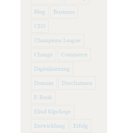
Blog
Business
CEO
Champions League
Change
Commerce
Digitalisierung
Domain
Durchatmen
E-Book
Eliud Kipchoge
Entwicklung
Erfolg