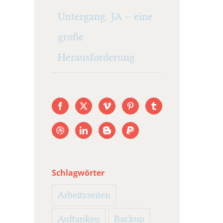
Untergang. JA – eine
große
Herausforderung
Schlagwörter
Arbeitszeiten
Auftanken
Backup