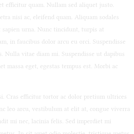
t efficitur quam. Nullam sed aliquet justo.
Angebot
tra nisi ac, eleifend quam. Aliquam sodales
sapien urna. Nunc tincidunt, turpis at
Ihre Nutzen
am, in faucibus dolor arcu eu orci. Suspendisse
es. Nulla vitae diam mi. Suspendisse ut dapibus
et massa eget, egestas tempus est. Morbi ac
Bücher / Audio
Broschüre
i. Cras efficitur tortor ac dolor pretium ultrices
c leo arcu, vestibulum at elit at, congue viverra
Kontakt
it mi nec, lacinia felis. Sed imperdiet mi
 metus. In sit amet odio molestie, tristique metus