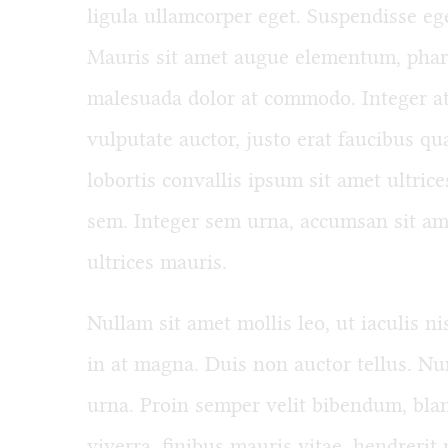
ligula ullamcorper eget. Suspendisse ege
Mauris sit amet augue elementum, phare
malesuada dolor at commodo. Integer at 
vulputate auctor, justo erat faucibus qu
lobortis convallis ipsum sit amet ultric
sem. Integer sem urna, accumsan sit am
ultrices mauris.
Nullam sit amet mollis leo, ut iaculis nis
in at magna. Duis non auctor tellus. Nun
urna. Proin semper velit bibendum, bland
viverra, finibus mauris vitae, hendrerit