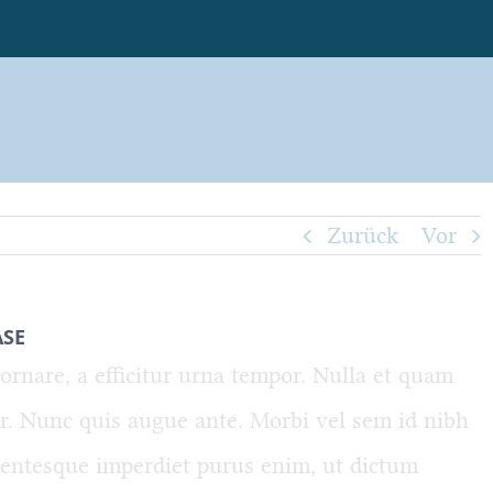
Zurück
Vor
Home
Herbert Schreib
ASE
rnare, a efficitur urna tempor. Nulla et quam
or. Nunc quis augue ante. Morbi vel sem id nibh
Wildwasser Strategie
ellentesque imperdiet purus enim, ut dictum