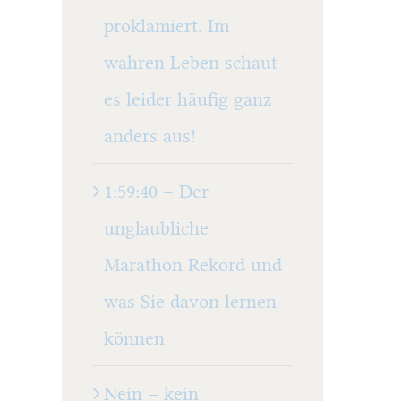
proklamiert. Im
wahren Leben schaut
es leider häufig ganz
anders aus!
1:59:40 – Der
unglaubliche
Marathon Rekord und
HOW TO INSTALL A NEW AVADA
INTEGRATING A SHOPP
was Sie davon lernen
UPDATE
Februar 18th, 2015
|
0 Kommentare
können
ebruar 18th, 2015
Nein – kein