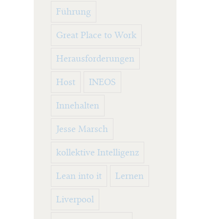
Führung
Great Place to Work
Herausforderungen
Host
INEOS
Innehalten
Jesse Marsch
kollektive Intelligenz
Lean into it
Lernen
Liverpool